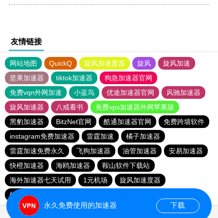
友情链接
网站地图
QuickQ
旋风加速度器
旋风
旋风加速
坚果加速器
tiktok加速器
狗急加速器官网
免费vqn外网加速
小蓝鸟
优途加速器官网
风驰加速器
旋风加速器
八戒看书
免费vps加速器外网苹果版
黑豹加速器
BitzNet官网
酷通加速器官网
免费跨墙软件
instagram免费加速器
雷霆加速
橘子加速器
雷霆加速免费永久
飞狗加速器
油管加速器
安易加速器
快橙加速器
海鸥加速器
鞍山软件下载站
海外加速器七天试用
1元机场
旋风加速度器
银河加速器
GOROOO下载站
永久免费使用的加速器
下载