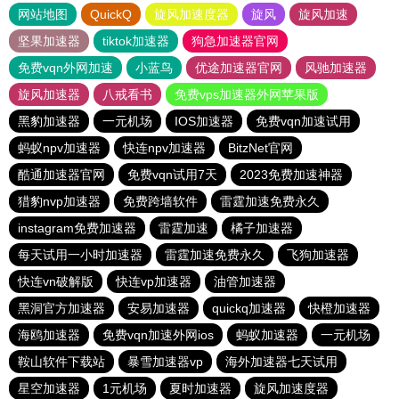
网站地图
QuickQ
旋风加速度器
旋风
旋风加速
坚果加速器
tiktok加速器
狗急加速器官网
免费vqn外网加速
小蓝鸟
优途加速器官网
风驰加速器
旋风加速器
八戒看书
免费vps加速器外网苹果版
黑豹加速器
一元机场
IOS加速器
免费vqn加速试用
蚂蚁npv加速器
快连npv加速器
BitzNet官网
酷通加速器官网
免费vqn试用7天
2023免费加速神器
猎豹nvp加速器
免费跨墙软件
雷霆加速免费永久
instagram免费加速器
雷霆加速
橘子加速器
每天试用一小时加速器
雷霆加速免费永久
飞狗加速器
快连vn破解版
快连vp加速器
油管加速器
黑洞官方加速器
安易加速器
quickq加速器
快橙加速器
海鸥加速器
免费vqn加速外网ios
蚂蚁加速器
一元机场
鞍山软件下载站
暴雪加速器vp
海外加速器七天试用
星空加速器
1元机场
夏时加速器
旋风加速度器