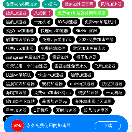
免费vqn外网加速
小蓝鸟
优途加速器官网
风驰加速器
旋风加速器
八戒看书
免费vps加速器外网苹果版
黑豹加速器
一元机场
IOS加速器
免费vqn加速试用
蚂蚁npv加速器
快连npv加速器
BitzNet官网
酷通加速器官网
免费vqn试用7天
2023免费加速神器
猎豹nvp加速器
免费跨墙软件
雷霆加速免费永久
instagram免费加速器
雷霆加速
橘子加速器
每天试用一小时加速器
雷霆加速免费永久
飞狗加速器
快连vn破解版
快连vp加速器
油管加速器
黑洞官方加速器
安易加速器
quickq加速器
快橙加速器
海鸥加速器
免费vqn加速外网ios
蚂蚁加速器
一元机场
鞍山软件下载站
暴雪加速器vp
海外加速器七天试用
星空加速器
1元机场
夏时加速器
旋风加速度器
银河加速器
免费vqn加速下载
GOROOO下载站
永久免费使用的加速器
下载