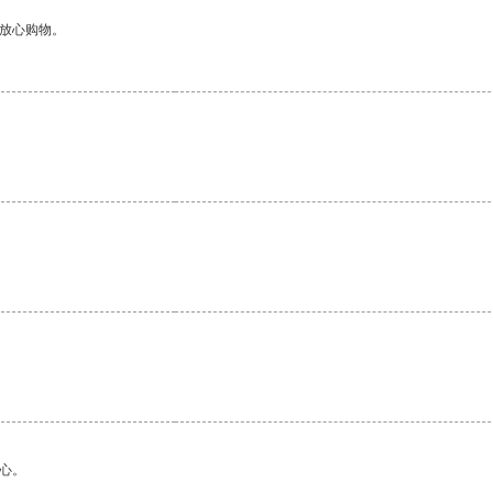
够放心购物。
心。