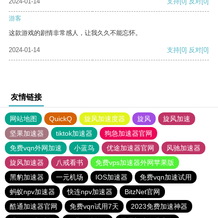
2024-01-14
支持
[0]
反对
[0]
游客
这款游戏的剧情非常感人，让我久久不能忘怀。
2024-01-14
支持
[0]
反对
[0]
友情链接
网站地图
QuickQ
旋风加速度器
旋风
旋风加速
坚果加速器
tiktok加速器
狗急加速器官网
免费vqn外网加速
小蓝鸟
优途加速器官网
风驰加速器
旋风加速器
八戒看书
免费vps加速器外网苹果版
黑豹加速器
一元机场
IOS加速器
免费vqn加速试用
蚂蚁npv加速器
快连npv加速器
BitzNet官网
酷通加速器官网
免费vqn试用7天
2023免费加速神器