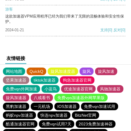
游客
这款加速器VPM应用程序已经为我们带来了无限的流畅体验和安全性保
护。
2024-01-21
支持
[0]
反对
[0]
友情链接
网站地图
QuickQ
旋风加速度器
旋风
旋风加速
坚果加速器
tiktok加速器
狗急加速器官网
免费vqn外网加速
小蓝鸟
优途加速器官网
风驰加速器
旋风加速器
八戒看书
免费vps加速器外网苹果版
黑豹加速器
一元机场
IOS加速器
免费vqn加速试用
蚂蚁npv加速器
快连npv加速器
BitzNet官网
酷通加速器官网
免费vqn试用7天
2023免费加速神器