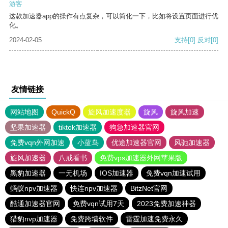
游客
这款加速器app的操作有点复杂，可以简化一下，比如将设置页面进行优
化。
2024-02-05
支持
[0]
反对
[0]
友情链接
网站地图
QuickQ
旋风加速度器
旋风
旋风加速
坚果加速器
tiktok加速器
狗急加速器官网
免费vqn外网加速
小蓝鸟
优途加速器官网
风驰加速器
旋风加速器
八戒看书
免费vps加速器外网苹果版
黑豹加速器
一元机场
IOS加速器
免费vqn加速试用
蚂蚁npv加速器
快连npv加速器
BitzNet官网
酷通加速器官网
免费vqn试用7天
2023免费加速神器
猎豹nvp加速器
免费跨墙软件
雷霆加速免费永久