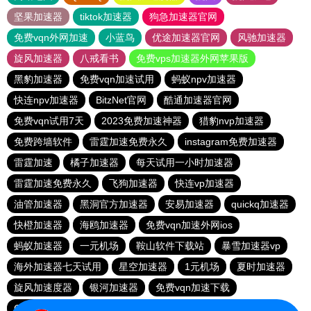
坚果加速器
tiktok加速器
狗急加速器官网
免费vqn外网加速
小蓝鸟
优途加速器官网
风驰加速器
旋风加速器
八戒看书
免费vps加速器外网苹果版
黑豹加速器
免费vqn加速试用
蚂蚁npv加速器
快连npv加速器
BitzNet官网
酷通加速器官网
免费vqn试用7天
2023免费加速神器
猎豹nvp加速器
免费跨墙软件
雷霆加速免费永久
instagram免费加速器
雷霆加速
橘子加速器
每天试用一小时加速器
雷霆加速免费永久
飞狗加速器
快连vp加速器
油管加速器
黑洞官方加速器
安易加速器
quickq加速器
快橙加速器
海鸥加速器
免费vqn加速外网ios
蚂蚁加速器
一元机场
鞍山软件下载站
暴雪加速器vp
海外加速器七天试用
星空加速器
1元机场
夏时加速器
旋风加速度器
银河加速器
免费vqn加速下载
GOROOO下载站