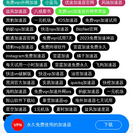
免费vqn外网加速
小蓝鸟
优途加速器官网
风驰加速器
旋风加速器
八戒看书
免费vps加速器外网苹果版
黑豹加速器
一元机场
IOS加速器
免费vqn加速试用
蚂蚁npv加速器
快连npv加速器
BitzNet官网
酷通加速器官网
免费vqn试用7天
2023免费加速神器
猎豹nvp加速器
免费跨墙软件
雷霆加速免费永久
instagram免费加速器
雷霆加速
橘子加速器
每天试用一小时加速器
雷霆加速免费永久
飞狗加速器
快连vn破解版
快连vp加速器
油管加速器
黑洞官方加速器
安易加速器
quickq加速器
快橙加速器
海鸥加速器
免费vqn加速外网ios
蚂蚁加速器
一元机场
鞍山软件下载站
暴雪加速器vp
海外加速器七天试用
星空加速器
1元机场
夏时加速器
旋风加速度器
银河加速器
免费vqn加速下载
GOROOO下载站
永久免费使用的加速器
下载