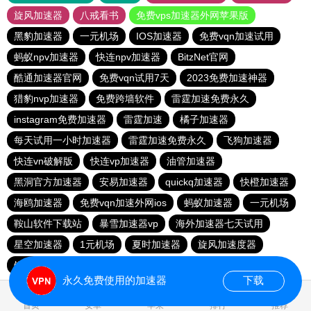
旋风加速器
八戒看书
免费vps加速器外网苹果版
黑豹加速器
一元机场
IOS加速器
免费vqn加速试用
蚂蚁npv加速器
快连npv加速器
BitzNet官网
酷通加速器官网
免费vqn试用7天
2023免费加速神器
猎豹nvp加速器
免费跨墙软件
雷霆加速免费永久
instagram免费加速器
雷霆加速
橘子加速器
每天试用一小时加速器
雷霆加速免费永久
飞狗加速器
快连vn破解版
快连vp加速器
油管加速器
黑洞官方加速器
安易加速器
quickq加速器
快橙加速器
海鸥加速器
免费vqn加速外网ios
蚂蚁加速器
一元机场
鞍山软件下载站
暴雪加速器vp
海外加速器七天试用
星空加速器
1元机场
夏时加速器
旋风加速度器
银河加速器
免费vqn加速下载
GOROOO下载站
永久免费使用的加速器
下载
0.792579s
首页
安卓
苹果
排行
推荐