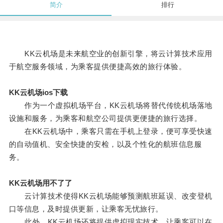
简介
排行
KK云机场是未来航空业的创新引擎，将云计算技术应用
于航空服务领域，为乘客提供便捷高效的旅行体验。
KK云机场ios下载
作为一个虚拟机场平台，KK云机场将替代传统机场落地
设施和服务，为乘客和航空公司提供更便捷的旅行选择。
在KK云机场中，乘客只需在手机上登录，便可享受快速
的自动值机、安全快捷的安检，以及个性化的航班信息服
务。
KK云机场用不了了
云计算技术使得KK云机场能够预测航班延误、改变登机
口等信息，及时提供更新，让乘客无忧旅行。
此外，KK云机场还将提供虚拟现实技术，让乘客可以在