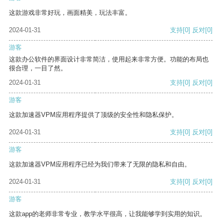
这款游戏非常好玩，画面精美，玩法丰富。
2024-01-31
支持
[0]
反对
[0]
游客
这款办公软件的界面设计非常简洁，使用起来非常方便。功能的布局也
很合理，一目了然。
2024-01-31
支持
[0]
反对
[0]
游客
这款加速器VPM应用程序提供了顶级的安全性和隐私保护。
2024-01-31
支持
[0]
反对
[0]
游客
这款加速器VPM应用程序已经为我们带来了无限的隐私和自由。
2024-01-31
支持
[0]
反对
[0]
游客
这款app的老师非常专业，教学水平很高，让我能够学到实用的知识。