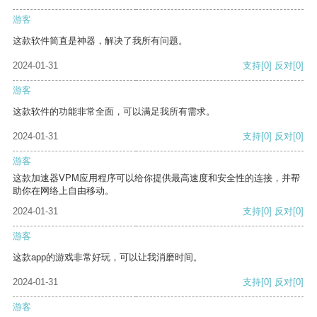
游客
这款软件简直是神器，解决了我所有问题。
2024-01-31
支持
[0]
反对
[0]
游客
这款软件的功能非常全面，可以满足我所有需求。
2024-01-31
支持
[0]
反对
[0]
游客
这款加速器VPM应用程序可以给你提供最高速度和安全性的连接，并帮
助你在网络上自由移动。
2024-01-31
支持
[0]
反对
[0]
游客
这款app的游戏非常好玩，可以让我消磨时间。
2024-01-31
支持
[0]
反对
[0]
游客